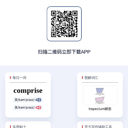
每日一词
图解词汇
comprise
英
/
kəmˈpraɪz
/
美
/
kəmˈpraɪz
/
trapezium
梯形
实用贴士
官方写作辅助工具